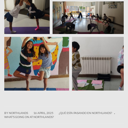
.
|
|
BY NORTHLANDS
16 APRIL, 2025
¿QUÉ ESTA PASANDO EN NORTHLANDS?
|
WHAT’S GOING ON AT NORTHLANDS?