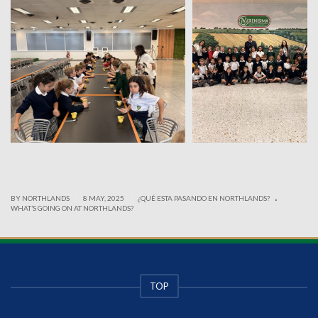
.
|
|
BY NORTHLANDS
8 MAY, 2025
¿QUÉ ESTA PASANDO EN NORTHLANDS?
|
WHAT’S GOING ON AT NORTHLANDS?
TOP