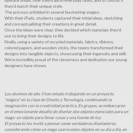
operate under, how they’d aid in everyday tasks, and of course, if
they’d match their unique style.
The process unfolded in several fascinating stages:
With their iPads, students captured their initial ideas, sketching
and conceptualizing their creations in great detail.
Once the ideas were clear, they decided which materials they’d
use to bring their designs to life.
Finally, using a variety of recycled materials, fabrics, ribbons,
colored papers, and wooden sticks, the teams transformed their
designs into tangible objects, showcasing their ingenuity and skill.
We’re incredibly proud of the cleverness and dedication our young
designers have shown.
Los alumnos de año 3 han estado trabajando en un proyecto
“mágico” en la clase de Diseño y Tecnología, combinando la
imaginación con la creatividad práctica. En grupos, se embarcaron
en el emocionante desafío de diseñar dos objetos esenciales para un
mago: un objeto para llevar cosas y una fuente de luz.
El proyecto los invitó a pensar como verdaderos diseñadores,
considerando cómo un mago usaría estos objetos en su día a día, en