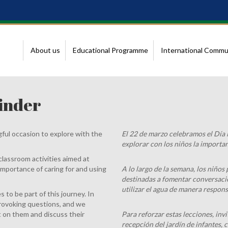
About us
Educational Programme
International Commu
inder
ul occasion to explore with the
El 22 de marzo celebramos el Día 
explorar con los niños la importan
lassroom activities aimed at
importance of caring for and using
A lo largo de la semana, los niños 
destinadas a fomentar conversacio
utilizar el agua de manera respons
 to be part of this journey. In
rovoking questions, and we
t on them and discuss their
Para reforzar estas lecciones, invi
recepción del jardín de infantes, 