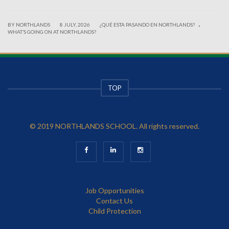
.
|
|
BY NORTHLANDS
8 JULY, 2026
¿QUÉ ESTA PASANDO EN NORTHLANDS?
|
WHAT’S GOING ON AT NORTHLANDS?
TOP
© 2019 NORTHLANDS SCHOOL. All rights reserved.
Job Opportunities
Contact Us
Child Protection