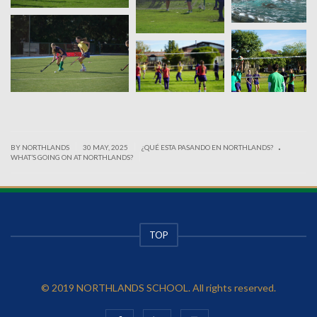
.
|
|
BY NORTHLANDS
30 MAY, 2025
¿QUÉ ESTA PASANDO EN NORTHLANDS?
|
WHAT’S GOING ON AT NORTHLANDS?
TOP
© 2019 NORTHLANDS SCHOOL. All rights reserved.