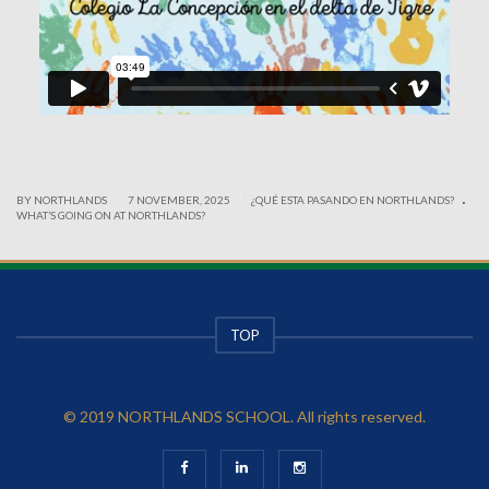
.
|
|
BY NORTHLANDS
7 NOVEMBER, 2025
¿QUÉ ESTA PASANDO EN NORTHLANDS?
|
WHAT’S GOING ON AT NORTHLANDS?
TOP
© 2019 NORTHLANDS SCHOOL. All rights reserved.