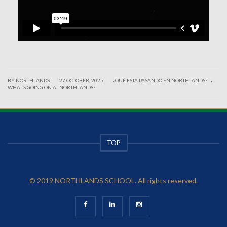
.
|
|
BY NORTHLANDS
27 OCTOBER, 2025
¿QUÉ ESTA PASANDO EN NORTHLANDS?
|
WHAT’S GOING ON AT NORTHLANDS?
TOP
© 2019 NORTHLANDS SCHOOL. All rights reserved.