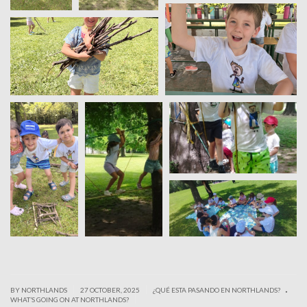
.
|
|
BY NORTHLANDS
27 OCTOBER, 2025
¿QUÉ ESTA PASANDO EN NORTHLANDS?
|
WHAT’S GOING ON AT NORTHLANDS?