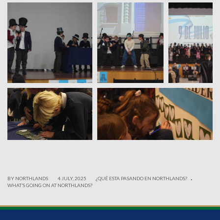
.
|
|
BY NORTHLANDS
4 JULY, 2025
¿QUÉ ESTA PASANDO EN NORTHLANDS?
|
WHAT’S GOING ON AT NORTHLANDS?