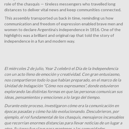
role of the chasquis — tireless messengers who travelled long
distances to deliver vital news and keep communities connected.
This assembly transported us back in time, reminding us how
communication and freedom of expression enabled brave men and
women to declare Argentina’s independence in 1816. One of the
highlights was a brilliant and original rap that told the story of
independence in a fun and modern way.
El miércoles 2 de julio, Year 2 celebró el Día de la Independencia
con un acto lleno de emoción y creatividad. Con gran entusiasmo,
nos compartieron todo lo que habían preparado, en el marco de la
Unidad de Indagación “Cómo nos expresamos”, donde estuvieron
explorando las distintas formas en que las personas comunican sus
ideas, pensamientos y emociones a lo largo del tiempo.
Durante este proceso, investigaron cómo era la comunicación en
épocas pasadas y cómo ha ido evolucionando. Descubrieron, por
ejemplo, el rol fundamental de los chasquis, mensajeros incansables
que recorrían enormes distancias para llevar noticias de un lugar a
otro. Su tarea fue clave para mantener a las comunidades