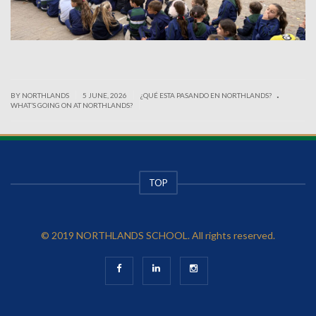
.
|
|
BY NORTHLANDS
5 JUNE, 2026
¿QUÉ ESTA PASANDO EN NORTHLANDS?
|
WHAT’S GOING ON AT NORTHLANDS?
TOP
© 2019 NORTHLANDS SCHOOL. All rights reserved.