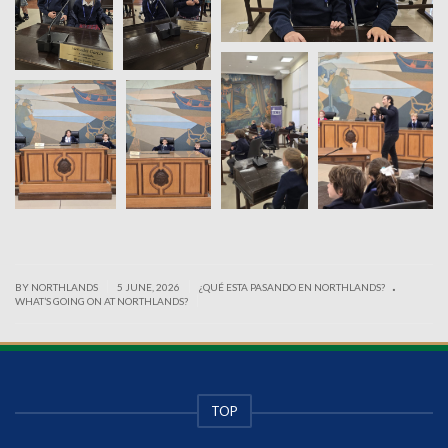
.
|
|
BY NORTHLANDS
5 JUNE, 2026
¿QUÉ ESTA PASANDO EN NORTHLANDS?
|
WHAT’S GOING ON AT NORTHLANDS?
TOP