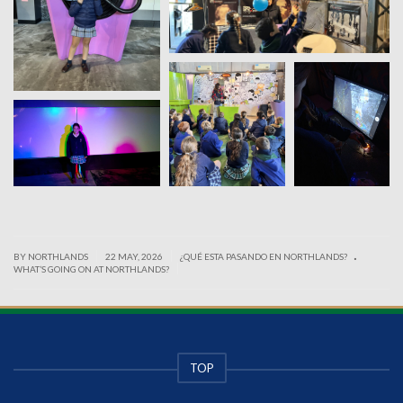
.
|
|
BY NORTHLANDS
22 MAY, 2026
¿QUÉ ESTA PASANDO EN NORTHLANDS?
|
WHAT’S GOING ON AT NORTHLANDS?
TOP