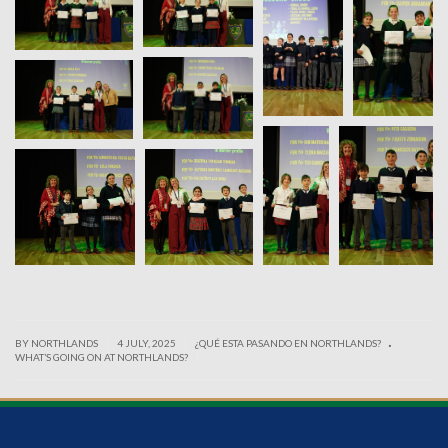
.
|
|
BY NORTHLANDS
4 JULY, 2025
¿QUÉ ESTA PASANDO EN NORTHLANDS?
|
WHAT’S GOING ON AT NORTHLANDS?