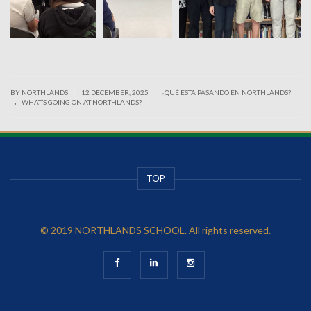
|
|
BY NORTHLANDS
12 DECEMBER, 2025
¿QUÉ ESTA PASANDO EN NORTHLANDS?
.
|
WHAT’S GOING ON AT NORTHLANDS?
TOP
© 2019 NORTHLANDS SCHOOL. All rights reserved.