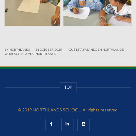
.
|
|
BY NORTHLANDS
31 OCTOBER, 2025
¿QUÉ ESTA PASANDO EN NORTHLANDS?
|
WHAT’S GOING ON AT NORTHLANDS?
TOP
© 2019 NORTHLANDS SCHOOL. All rights reserved.