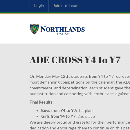
Login
Join our Team
ADE CROSS Y4 to Y7
On Monday, May 12th, students from Y4 to Y7 represen
most demanding competitions on the calendar: the ADE
commitment, and determination, each student gave thei
our institution and competing with enthusiasm against 
Final Results:
Boys from Y4 to Y7:
1st place
Girls from Y4 to Y7:
2nd place
We are deeply proud and grateful for their performanc
dedication and encourage them to continue on this pa