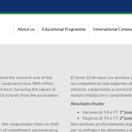
About us
Educational Programme
International Commu
ted the school in one of the
El lunes 12 de mayo, los alumnos 
 endurance race. With effort,
las competencias más exigentes de
r best, honoring the values of
esfuerzo, compromiso y convicción
16 schools from the association.
nuestra institución y compitiendo
Resultados finales:
Varones de Y4 a Y7:
1º pue
Mujeres de Y4 a Y7:
2º pue
e. We congratulate them on their
Nos sentimos profundamente orgul
th of commitment, perseverance,
por su entrega y los alentamos a 