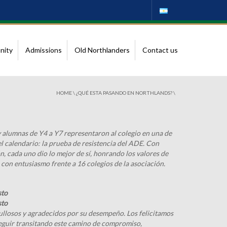
nity
Admissions
Old Northlanders
Contact us
HOME
\
¿QUÉ ESTA PASANDO EN NORTHLANDS?
\
y alumnas de Y4 a Y7 representaron al colegio en una de
l calendario: la prueba de resistencia del ADE. Con
, cada uno dio lo mejor de sí, honrando los valores de
 con entusiasmo frente a 16 colegios de la asociación.
sto
sto
losos y agradecidos por su desempeño. Los felicitamos
seguir transitando este camino de compromiso,