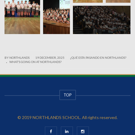
|
|
BY NORTHLANDS
19 DECEMBER, 2025
¿QUÉ ESTA PASANDO EN NORTHLANDS?
.
|
WHAT’S GOING ON AT NORTHLANDS?
TOP
© 2019 NORTHLANDS SCHOOL. All rights reserved.