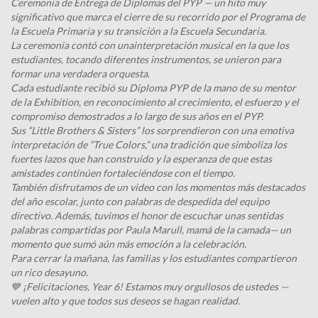
Ceremonia de Entrega de Diplomas del PYP — un hito muy
significativo que marca el cierre de su recorrido por el Programa de
la Escuela Primaria y su transición a la Escuela Secundaria.
La ceremonia contó con unainterpretación musical en la que los
estudiantes, tocando diferentes instrumentos, se unieron para
formar una verdadera orquesta.
Cada estudiante recibió su Diploma PYP de la mano de su mentor
de la Exhibition, en reconocimiento al crecimiento, el esfuerzo y el
compromiso demostrados a lo largo de sus años en el PYP.
Sus “Little Brothers & Sisters” los sorprendieron con una emotiva
interpretación de “True Colors,” una tradición que simboliza los
fuertes lazos que han construido y la esperanza de que estas
amistades continúen fortaleciéndose con el tiempo.
También disfrutamos de un video con los momentos más destacados
del año escolar, junto con palabras de despedida del equipo
directivo. Además, tuvimos el honor de escuchar unas sentidas
palabras compartidas por Paula Marull, mamá de la camada— un
momento que sumó aún más emoción a la celebración.
Para cerrar la mañana, las familias y los estudiantes compartieron
un rico desayuno.
💙 ¡Felicitaciones, Year 6! Estamos muy orgullosos de ustedes —
vuelen alto y que todos sus deseos se hagan realidad.