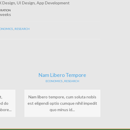
 Design, UI Design, App Development
RATION
 weeks
ONOMICS
,
RESEARCH
Nam Libero Tempore
ECONOMICS
,
RESEARCH
t,
Nam libero tempore, cum soluta nobis
ed do
est eligendi optio cumque nihil impedit
bore...
quo minus id...