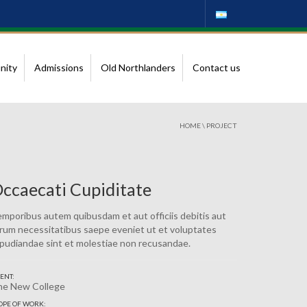
nity
Admissions
Old Northlanders
Contact us
HOME
\
PROJECT
ccaecati Cupiditate
mporibus autem quibusdam et aut officiis debitis aut
rum necessitatibus saepe eveniet ut et voluptates
pudiandae sint et molestiae non recusandae.
IENT:
he New College
OPE OF WORK: