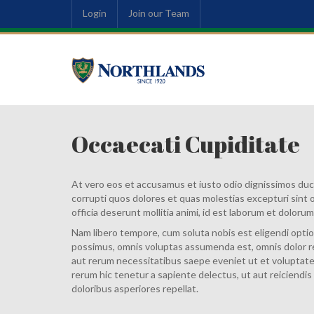
Login
Join our Team
Occaecati Cupiditate
At vero eos et accusamus et iusto odio dignissimos duc
corrupti quos dolores et quas molestias excepturi sint o
officia deserunt mollitia animi, id est laborum et dolorum
Nam libero tempore, cum soluta nobis est eligendi opti
possimus, omnis voluptas assumenda est, omnis dolor r
aut rerum necessitatibus saepe eveniet ut et voluptat
rerum hic tenetur a sapiente delectus, ut aut reiciendi
doloribus asperiores repellat.