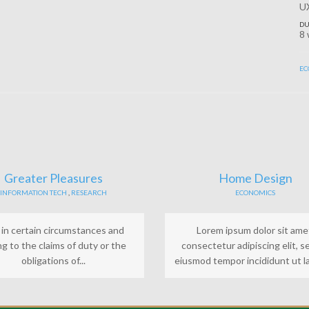
UX
DU
8
EC
Greater Pleasures
Home Design
INFORMATION TECH
,
RESEARCH
ECONOMICS
 in certain circumstances and
Lorem ipsum dolor sit ame
g to the claims of duty or the
consectetur adipiscing elit, s
obligations of...
eiusmod tempor incididunt ut la