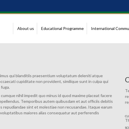
About us
Educational Programme
International Commu
imus qui blanditiis praesentium voluptatum deleniti atque
O
ccaecati cupiditate non provident, similique sunt in culpa qui
 fuga.
Te
o cumque nihil impedit quo minus id quod maxime placeat facere
re
epellendus. Temporibus autem quibusdam et aut officiis debitis
re
es repudiandae sint et molestiae non recusandae. Itaque earum
s voluptatibus maiores alias consequatur aut perferendis
CL
T
SC