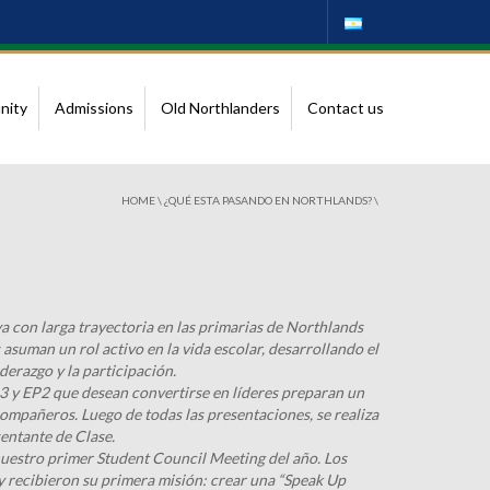
nity
Admissions
Old Northlanders
Contact us
HOME
\
¿QUÉ ESTA PASANDO EN NORTHLANDS?
\
va con larga trayectoria en las primarias de Northlands
asuman un rol activo en la vida escolar, desarrollando el
iderazgo y la participación.
 3 y EP2 que desean convertirse en líderes preparan un
ompañeros. Luego de todas las presentaciones, se realiza
sentante de Clase.
 nuestro primer Student Council Meeting del año. Los
 recibieron su primera misión: crear una “Speak Up