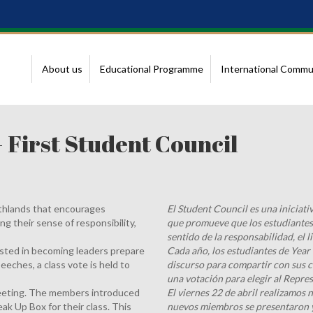
About us
Educational Programme
International Commu
First Student Council
orthlands that encourages
El Student Council es una iniciati
ng their sense of responsibility,
que promueve que los estudiantes 
sentido de la responsabilidad, el l
ested in becoming leaders prepare
Cada año, los estudiantes de Year
eeches, a class vote is held to
discurso para compartir con sus c
una votación para elegir al Repre
 meeting. The members introduced
El viernes 22 de abril realizamos
ak Up Box for their class. This
nuevos miembros se presentaron y