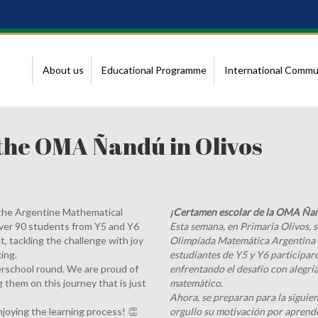
About us
Educational Programme
International Commu
 the OMA Ñandú in Olivos
f the Argentine Mathematical
¡Certamen escolar de la OMA Ñan
ver 90 students from Y5 and Y6
Esta semana, en Primaria Olivos, s
, tackling the challenge with joy
Olimpíada Matemática Argentina 
ing.
estudiantes de Y5 y Y6 participa
erschool round. We are proud of
enfrentando el desafío con alegrí
 them on this journey that is just
matemático.
Ahora, se preparan para la siguien
njoying the learning process! 👏
orgullo su motivación por aprend