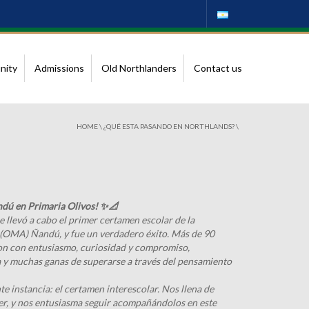
nity
Admissions
Old Northlanders
Contact us
HOME
\
¿QUÉ ESTA PASANDO EN NORTHLANDS?
\
dú en Primaria Olivos! ✨📐
e llevó a cabo el primer certamen escolar de la
(OMA) Ñandú, y fue un verdadero éxito. Más de 90
ron con entusiasmo, curiosidad y compromiso,
a y muchas ganas de superarse a través del pensamiento
te instancia: el certamen interescolar. Nos llena de
er, y nos entusiasma seguir acompañándolos en este